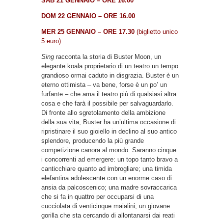
SAB 21 GENNAIO – ORE 16.00
DOM 22 GENNAIO – ORE 16.00
MER 25 GENNAIO – ORE 17.30
(biglietto unico
5 euro)
Sing
racconta la storia di Buster Moon, un
elegante koala proprietario di un teatro un tempo
grandioso ormai caduto in disgrazia. Buster è un
eterno ottimista – va bene, forse è un po’ un
furfante – che ama il teatro più di qualsiasi altra
cosa e che farà il possibile per salvaguardarlo.
Di fronte allo sgretolamento della ambizione
della sua vita, Buster ha un’ultima occasione di
ripristinare il suo gioiello in declino al suo antico
splendore, producendo la più grande
competizione canora al mondo. Saranno cinque
i concorrenti ad emergere: un topo tanto bravo a
canticchiare quanto ad imbrogliare; una timida
elefantina adolescente con un enorme caso di
ansia da palcoscenico; una madre sovraccarica
che si fa in quattro per occuparsi di una
cucciolata di venticinque maialini; un giovane
gorilla che sta cercando di allontanarsi dai reati