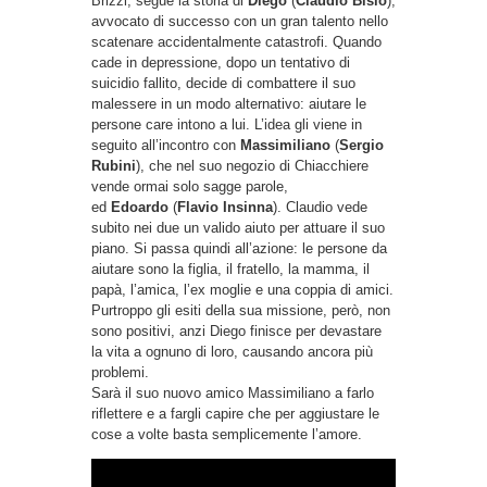
Brizzi, segue la storia di
Diego
(
Claudio Bisio
),
avvocato di successo con un gran talento nello
scatenare accidentalmente catastrofi. Quando
cade in depressione, dopo un tentativo di
suicidio fallito, decide di combattere il suo
malessere in un modo alternativo: aiutare le
persone care intono a lui. L’idea gli viene in
seguito all’incontro con
Massimiliano
(
Sergio
Rubini
), che nel suo negozio di Chiacchiere
vende ormai solo sagge parole,
ed
Edoardo
(
Flavio Insinna
). Claudio vede
subito nei due un valido aiuto per attuare il suo
piano. Si passa quindi all’azione: le persone da
aiutare sono la figlia, il fratello, la mamma, il
papà, l’amica, l’ex moglie e una coppia di amici.
Purtroppo gli esiti della sua missione, però, non
sono positivi, anzi Diego finisce per devastare
la vita a ognuno di loro, causando ancora più
problemi.
Sarà il suo nuovo amico Massimiliano a farlo
riflettere e a fargli capire che per aggiustare le
cose a volte basta semplicemente l’amore.