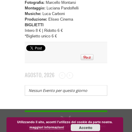
Fotografia:
Marcello Montarsi
Montaggio:
Luciana Pandolfelli
Musiche:
Luca Carboni
Produzione:
Eliseo Cinema
BIGLIETTI
Intero 8 € | Ridotto 6 €
*Biglietto unico 6 €
AGOSTO, 2026
Nessun Evento per questo giorno
Utilizzando il sito, accetti l'utilizzo dei cookie da parte nostra.
Teatrino dei Fondi APS - via Zara, 58 56024 Corazzano
maggiori informazioni
Accetto
(Pisa) C.F./P.I. 01269070502 - tel. 0571.462835