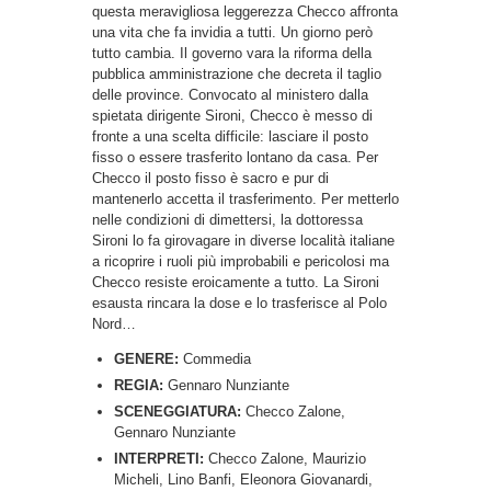
questa meravigliosa leggerezza Checco affronta
una vita che fa invidia a tutti. Un giorno però
tutto cambia. Il governo vara la riforma della
pubblica amministrazione che decreta il taglio
delle province. Convocato al ministero dalla
spietata dirigente Sironi, Checco è messo di
fronte a una scelta difficile: lasciare il posto
fisso o essere trasferito lontano da casa. Per
Checco il posto fisso è sacro e pur di
mantenerlo accetta il trasferimento. Per metterlo
nelle condizioni di dimettersi, la dottoressa
Sironi lo fa girovagare in diverse località italiane
a ricoprire i ruoli più improbabili e pericolosi ma
Checco resiste eroicamente a tutto. La Sironi
esausta rincara la dose e lo trasferisce al Polo
Nord…
GENERE:
Commedia
REGIA:
Gennaro Nunziante
SCENEGGIATURA:
Checco Zalone,
Gennaro Nunziante
INTERPRETI:
Checco Zalone, Maurizio
Micheli, Lino Banfi, Eleonora Giovanardi,