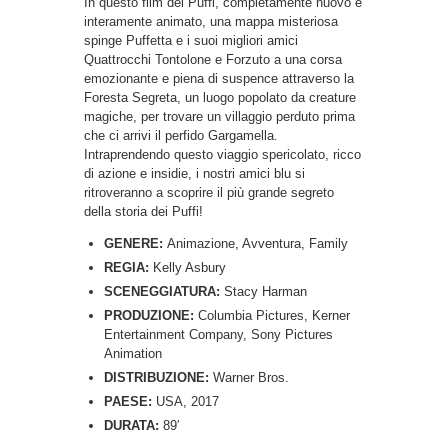
In questo film dei Puffi, completamente nuovo e
interamente animato, una mappa misteriosa
spinge Puffetta e i suoi migliori amici
Quattrocchi Tontolone e Forzuto a una corsa
emozionante e piena di suspence attraverso la
Foresta Segreta, un luogo popolato da creature
magiche, per trovare un villaggio perduto prima
che ci arrivi il perfido Gargamella.
Intraprendendo questo viaggio spericolato, ricco
di azione e insidie, i nostri amici blu si
ritroveranno a scoprire il più grande segreto
della storia dei Puffi!
GENERE:
Animazione, Avventura, Family
REGIA:
Kelly Asbury
SCENEGGIATURA:
Stacy Harman
PRODUZIONE:
Columbia Pictures, Kerner
Entertainment Company, Sony Pictures
Animation
DISTRIBUZIONE:
Warner Bros.
PAESE:
USA, 2017
DURATA:
89′