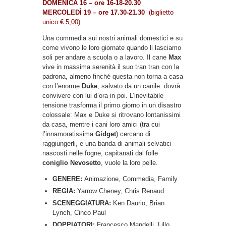
DOMENICA 16 – ore 16-18-20.30
MERCOLEDÌ 19 – ore 17.30-21.30
(biglietto
unico € 5,00)
Una commedia sui nostri animali domestici e su
come vivono le loro giornate quando li lasciamo
soli per andare a scuola o a lavoro. Il cane
Max
vive in massima serenità il suo tran tran con la
padrona, almeno finché questa non torna a casa
con l’enorme
Duke
, salvato da un canile: dovrà
convivere con lui d’ora in poi. L’inevitabile
tensione trasforma il primo giorno in un disastro
colossale: Max e Duke si ritrovano lontanissimi
da casa, mentre i cani loro amici (tra cui
l’innamoratissima
Gidget
) cercano di
raggiungerli, e una banda di animali selvatici
nascosti nelle fogne, capitanati dal folle
coniglio Nevosetto
, vuole la loro pelle.
GENERE:
Animazione, Commedia, Family
REGIA:
Yarrow Cheney, Chris Renaud
SCENEGGIATURA:
Ken Daurio, Brian
Lynch, Cinco Paul
DOPPIATORI:
Francesco Mandelli, Lillo,