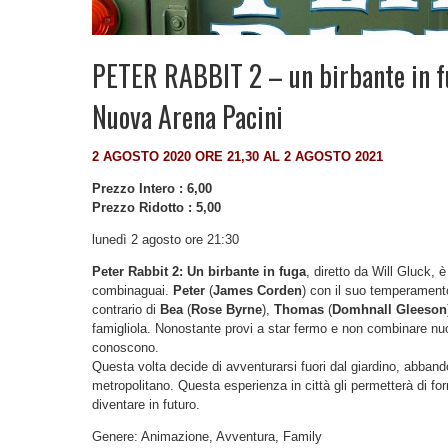
PETER RABBIT 2 – un birbante in 
Nuova Arena Pacini
2 AGOSTO 2020 ORE 21,30 AL 2 AGOSTO 2021
Prezzo Intero : 6,00
Prezzo Ridotto : 5,00
lunedì 2 agosto ore 21:30
Peter Rabbit 2: Un birbante in fuga
, diretto da Will Gluck, 
combinaguai.
Peter
(
James Corden
) con il suo temperamento
contrario di
Bea
(
Rose Byrne
),
Thomas
(
Domhnall Gleeson
famigliola. Nonostante provi a star fermo e non combinare nuo
conoscono.
Questa volta decide di avventurarsi fuori dal giardino, abband
metropolitano. Questa esperienza in città gli permetterà di for
diventare in futuro.
Genere: Animazione, Avventura, Family