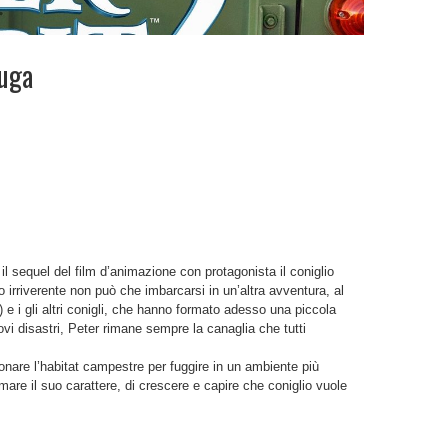
fuga
è il sequel del film d’animazione con protagonista il coniglio
 irriverente non può che imbarcarsi in un’altra avventura, al
) e i gli altri conigli, che hanno formato adesso una piccola
vi disastri, Peter rimane sempre la canaglia che tutti
onare l’habitat campestre per fuggire in un ambiente più
mare il suo carattere, di crescere e capire che coniglio vuole