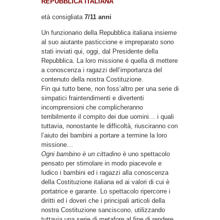
REPUBBLICA ITALIANA
età consigliata
7/11 anni
Un funzionario della Repubblica italiana insieme
al suo aiutante pasticcione e impreparato sono
stati inviati qui, oggi, dal Presidente della
Repubblica. La loro missione è quella di mettere
a conoscenza i ragazzi dell’importanza del
contenuto della nostra Costituzione.
Fin qui tutto bene, non foss’altro per una serie di
simpatici fraintendimenti e divertenti
incomprensioni che complicheranno
terribilmente il compito dei due uomini… i quali
tuttavia, nonostante le difficoltà, riusciranno con
l’aiuto dei bambini a portare a termine la loro
missione…
Ogni bambino è un cittadino
è uno spettacolo
pensato per stimolare in modo piacevole e
ludico i bambini ed i ragazzi alla conoscenza
della Costituzione italiana ed ai valori di cui è
portatrice e garante. Lo spettacolo ripercorre i
diritti ed i doveri che i principali articoli della
nostra Costituzione sanciscono, utilizzando
tuttavia una serie di metafore al fine di rendere