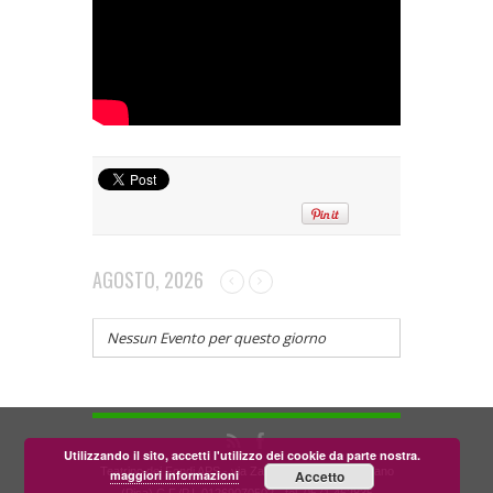
AGOSTO, 2026
Nessun Evento per questo giorno
Utilizzando il sito, accetti l'utilizzo dei cookie da parte nostra.
Teatrino dei Fondi APS - via Zara, 58 56024 Corazzano
maggiori informazioni
Accetto
(Pisa) C.F./P.I. 01269070502 - tel. 0571.462835