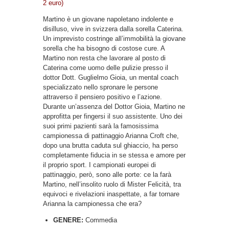
2 euro)
Martino è un giovane napoletano indolente e
disilluso, vive in svizzera dalla sorella Caterina.
Un imprevisto costringe all’immobilità la giovane
sorella che ha bisogno di costose cure. A
Martino non resta che lavorare al posto di
Caterina come uomo delle pulizie presso il
dottor Dott. Guglielmo Gioia, un mental coach
specializzato nello spronare le persone
attraverso il pensiero positivo e l’azione.
Durante un’assenza del Dottor Gioia, Martino ne
approfitta per fingersi il suo assistente. Uno dei
suoi primi pazienti sarà la famosissima
campionessa di pattinaggio Arianna Croft che,
dopo una brutta caduta sul ghiaccio, ha perso
completamente fiducia in se stessa e amore per
il proprio sport. I campionati europei di
pattinaggio, però, sono alle porte: ce la farà
Martino, nell’insolito ruolo di Mister Felicità, tra
equivoci e rivelazioni inaspettate, a far tornare
Arianna la campionessa che era?
GENERE:
Commedia