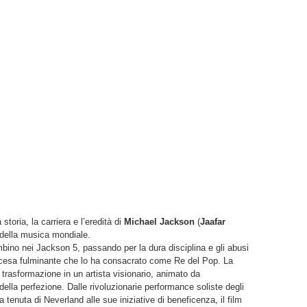
storia, la carriera e l’eredità di
Michael Jackson
(
Jaafar
ia della musica mondiale.
bambino nei Jackson 5, passando per la dura disciplina e gli abusi
’ascesa fulminante che lo ha consacrato come Re del Pop. La
 trasformazione in un artista visionario, animato da
ella perfezione. Dalle rivoluzionarie performance soliste degli
la tenuta di Neverland alle sue iniziative di beneficenza, il film