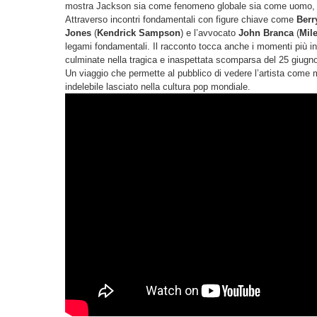
mostra Jackson sia come fenomeno globale sia come uomo, get
Attraverso incontri fondamentali con figure chiave come
Berr
Jones
(
Kendrick Sampson
) e l’avvocato
John Branca
(
Mile
legami fondamentali. Il racconto tocca anche i momenti più intim
culminate nella tragica e inaspettata scomparsa del 25 giugn
Un viaggio che permette al pubblico di vedere l’artista come ma
indelebile lasciato nella cultura pop mondiale.