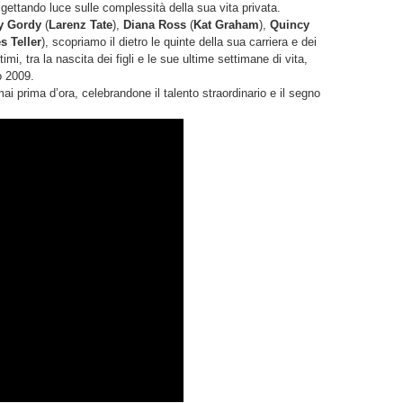
tando luce sulle complessità della sua vita privata.
y Gordy
(
Larenz Tate
),
Diana Ross
(
Kat Graham
),
Quincy
s Teller
), scopriamo il dietro le quinte della sua carriera e dei
i, tra la nascita dei figli e le sue ultime settimane di vita,
o 2009.
i prima d’ora, celebrandone il talento straordinario e il segno