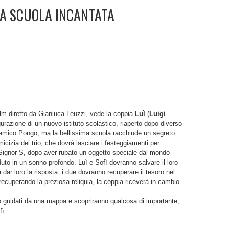
LA SCUOLA INCANTATA
film diretto da Gianluca Leuzzi, vede la coppia
Luì
(
Luigi
gurazione di un nuovo istituto scolastico, riaperto dopo diverso
ro amico Pongo, ma la bellissima scuola racchiude un segreto.
micizia del trio, che dovrà lasciare i festeggiamenti per
o Signor S, dopo aver rubato un oggetto speciale dal mondo
to in un sonno profondo. Luì e Sofì dovranno salvare il loro
dar loro la risposta: i due dovranno recuperare il tesoro nel
ecuperando la preziosa reliquia, la coppia riceverà in cambio
o guidati da una mappa e scopriranno qualcosa di importante,
ofì…