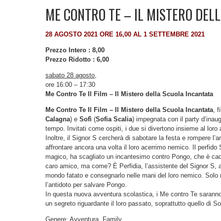
ME CONTRO TE – IL MISTERO DEL
28 AGOSTO 2021 ORE 16,00 AL 1 SETTEMBRE 2021
Prezzo Intero : 8,00
Prezzo Ridotto : 6,00
sabato 28 agosto,
ore 16:00 – 17:30
Me Contro Te Il Film – Il Mistero della Scuola Incantata
Me Contro Te Il Film – Il Mistero della Scuola Incantata
, 
Calagna
) e
Sofì
(
Sofia Scalia
) impegnata con il party d’inau
tempo. Invitati come ospiti, i due si divertono insieme al lo
Inoltre, il Signor S cercherà di sabotare la festa e rompere l’a
affrontare ancora una volta il loro acerrimo nemico. Il perfid
magico, ha scagliato un incantesimo contro Pongo, che è cadu
caro amico, ma come? È Perfidia, l’assistente del Signor S, a 
mondo fatato e consegnarlo nelle mani del loro nemico. Solo r
l’antidoto per salvare Pongo.
In questa nuova avventura scolastica, i Me contro Te sarann
un segreto riguardante il loro passato, soprattutto quello di S
Genere: Avventura, Family