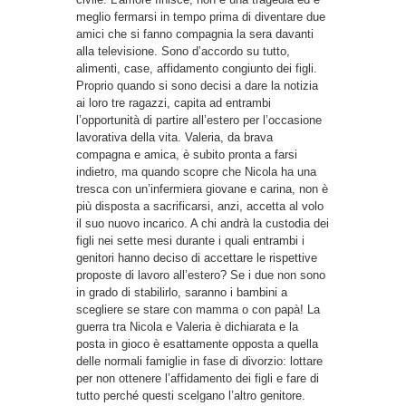
meglio fermarsi in tempo prima di diventare due
amici che si fanno compagnia la sera davanti
alla televisione. Sono d’accordo su tutto,
alimenti, case, affidamento congiunto dei figli.
Proprio quando si sono decisi a dare la notizia
ai loro tre ragazzi, capita ad entrambi
l’opportunità di partire all’estero per l’occasione
lavorativa della vita. Valeria, da brava
compagna e amica, è subito pronta a farsi
indietro, ma quando scopre che Nicola ha una
tresca con un’infermiera giovane e carina, non è
più disposta a sacrificarsi, anzi, accetta al volo
il suo nuovo incarico. A chi andrà la custodia dei
figli nei sette mesi durante i quali entrambi i
genitori hanno deciso di accettare le rispettive
proposte di lavoro all’estero? Se i due non sono
in grado di stabilirlo, saranno i bambini a
scegliere se stare con mamma o con papà! La
guerra tra Nicola e Valeria è dichiarata e la
posta in gioco è esattamente opposta a quella
delle normali famiglie in fase di divorzio: lottare
per non ottenere l’affidamento dei figli e fare di
tutto perché questi scelgano l’altro genitore.