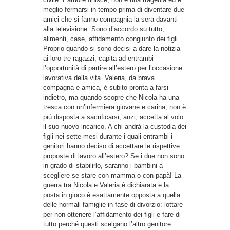
meglio fermarsi in tempo prima di diventare due
amici che si fanno compagnia la sera davanti
alla televisione. Sono d’accordo su tutto,
alimenti, case, affidamento congiunto dei figli.
Proprio quando si sono decisi a dare la notizia
ai loro tre ragazzi, capita ad entrambi
l’opportunità di partire all’estero per l’occasione
lavorativa della vita. Valeria, da brava
compagna e amica, è subito pronta a farsi
indietro, ma quando scopre che Nicola ha una
tresca con un’infermiera giovane e carina, non è
più disposta a sacrificarsi, anzi, accetta al volo
il suo nuovo incarico. A chi andrà la custodia dei
figli nei sette mesi durante i quali entrambi i
genitori hanno deciso di accettare le rispettive
proposte di lavoro all’estero? Se i due non sono
in grado di stabilirlo, saranno i bambini a
scegliere se stare con mamma o con papà! La
guerra tra Nicola e Valeria è dichiarata e la
posta in gioco è esattamente opposta a quella
delle normali famiglie in fase di divorzio: lottare
per non ottenere l’affidamento dei figli e fare di
tutto perché questi scelgano l’altro genitore.