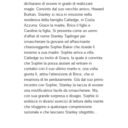
dichiarano di essere in grado di realizzare
magie. Convinto dal suo vecchio amico, Howard
Burkan, Stanley si reca in missione nella
residenza della famiglia Catledge, in Costa
Azzurra: Grace la madre, Brice il figlio e
Caroline la figlia. Si presenta come un uomo
d’affari di nome Stanley Taplinger per
smascherare la giovane ed affascinante
chiaroveggente Sophie Baker che risiede lì
insieme a sua madre. Sophie arriva a villa
Catledge su invito di Grace, la quale è convinta
che Sophie la possa aiutare ad entrare in
contatto con il suo ultimo marito e, una volta
giunta lì, attira l’attenzione di Brice, che si
innamora di lei perdutamente. Già dal suo primo
incontro con Sophie, Stanley la taccia di essere
una mistificatrice facile da smascherare. Ma,
con sua grande sorpresa e disagio, Sophie si
esibisce in diversi esercizi di lettura della mente
che sfuggono a qualunque comprensione
razionale e che lasciano Stanley sbigottito…