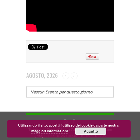
AGOSTO, 2026
Nessun Evento per questo giorno
Utilizzando il sito, accetti l'utilizzo dei cookie da parte nostra.
Teatrino dei Fondi APS - via Zara, 58 56024 Corazzano
maggiori informazioni
Accetto
(Pisa) C.F./P.I. 01269070502 - tel. 0571.462835