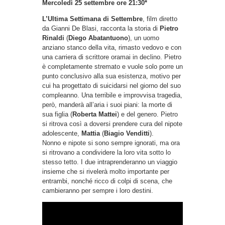
Mercoledì 25 settembre ore 21:30*
L’Ultima Settimana di Settembre
, film diretto
da Gianni De Blasi, racconta la storia di
Pietro
Rinaldi
(
Diego Abatantuono
), un uomo
anziano stanco della vita, rimasto vedovo e con
una carriera di scrittore oramai in declino. Pietro
è completamente stremato e vuole solo porre un
punto conclusivo alla sua esistenza, motivo per
cui ha progettato di suicidarsi nel giorno del suo
compleanno. Una terribile e improvvisa tragedia,
però, manderà all’aria i suoi piani: la morte di
sua figlia (
Roberta Mattei
) e del genero. Pietro
si ritrova così a doversi prendere cura del nipote
adolescente,
Mattia
(
Biagio Venditti
).
Nonno e nipote si sono sempre ignorati, ma ora
si ritrovano a condividere la loro vita sotto lo
stesso tetto. I due intraprenderanno un viaggio
insieme che si rivelerà molto importante per
entrambi, nonché ricco di colpi di scena, che
cambieranno per sempre i loro destini.