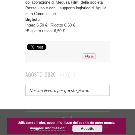
collaborazione di Medusa Film, della società
Passo Uno e con il supporto logistico di Apulia
Film Commission
Biglietti
Intero 8,50 € | Ridotto 6,50 €
*Biglietto unico: 6,50 €
AGOSTO, 2026
Nessun Evento per questo giorno
Utilizzando il sito, accetti l'utilizzo dei cookie da parte nostra.
Teatrino dei Fondi APS - via Zara, 58 56024 Corazzano
maggiori informazioni
Accetto
(Pisa) C.F./P.I. 01269070502 - tel. 0571.462835