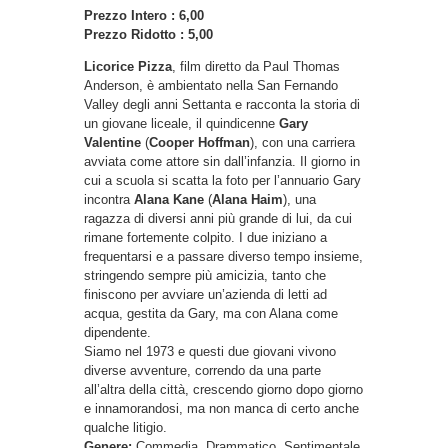
Prezzo Intero : 6,00
Prezzo Ridotto : 5,00
Licorice Pizza
, film diretto da Paul Thomas
Anderson, è ambientato nella San Fernando
Valley degli anni Settanta e racconta la storia di
un giovane liceale, il quindicenne
Gary
Valentine
(
Cooper Hoffman
), con una carriera
avviata come attore sin dall’infanzia. Il giorno in
cui a scuola si scatta la foto per l’annuario Gary
incontra
Alana Kane
(
Alana Haim
), una
ragazza di diversi anni più grande di lui, da cui
rimane fortemente colpito. I due iniziano a
frequentarsi e a passare diverso tempo insieme,
stringendo sempre più amicizia, tanto che
finiscono per avviare un’azienda di letti ad
acqua, gestita da Gary, ma con Alana come
dipendente.
Siamo nel 1973 e questi due giovani vivono
diverse avventure, correndo da una parte
all’altra della città, crescendo giorno dopo giorno
e innamorandosi, ma non manca di certo anche
qualche litigio.
Genere:
Commedia, Drammatico, Sentimentale