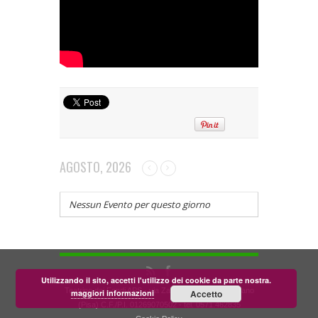
AGOSTO, 2026
Nessun Evento per questo giorno
Utilizzando il sito, accetti l'utilizzo dei cookie da parte nostra.
Teatrino dei Fondi APS - via Zara, 58 56024 Corazzano
maggiori informazioni
Accetto
(Pisa) C.F./P.I. 01269070502 - tel. 0571.462835