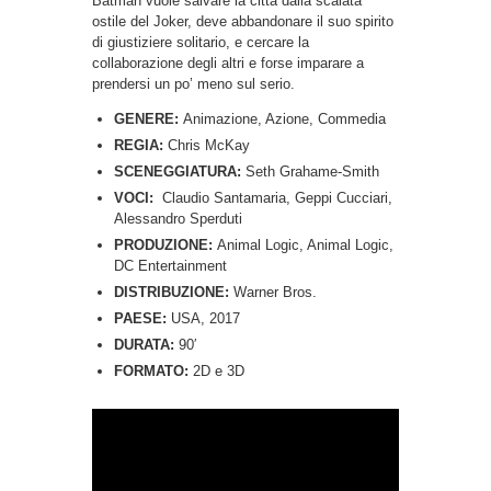
Batman vuole salvare la città dalla scalata
ostile del Joker, deve abbandonare il suo spirito
di giustiziere solitario, e cercare la
collaborazione degli altri e forse imparare a
prendersi un po’ meno sul serio.
GENERE:
Animazione, Azione, Commedia
REGIA:
Chris McKay
SCENEGGIATURA:
Seth Grahame-Smith
VOCI:
Claudio Santamaria, Geppi Cucciari,
Alessandro Sperduti
PRODUZIONE:
Animal Logic, Animal Logic,
DC Entertainment
DISTRIBUZIONE:
Warner Bros.
PAESE:
USA, 2017
DURATA:
90′
FORMATO:
2D e 3D