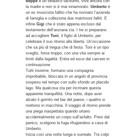
Beppe
è un idraulico taciturno, vive ancora con
la madre e non si è mai innamorato.
Umberto
è
un ex musicista fallito che ha rovinato l’azienda
di famiglia e colleziona due matrimoni falliti. E
infine
Gigi
che è stato appena escluso dal
testamento dell’anziana zia. I tre si preparano
ad accogliere
Toni
, il figlio di Umberto, per
celebrare il suo ritorno alla libertà. Un’occasione
che sa più di tregua che di festa. Toni è un tipo
sveglio, forse troppo, con una vita sempre ai
limiti dalla legalità. Entra ed esce dal carcere in
continuazione.
Tutti insieme, formano una compagnia
improbabile, bloccata in un angolo di provincia
sospeso nel tempo con sullo sfondo un placido
lago. Ma qualcosa sta per incrinare questa
apparente tranquillità. Una notte, dopo aver
alzato il gomito nel bar del paese, i quattro si
mettono in macchina. Il viaggio di ritorno prende
una piega inaspettata quando urtano
accidentalmente un corpo sull’asfalto. Presi dal
panico, scelgono la fuga rifugiandosi a casa di
Umberto.
Inizia così una notte lunga e surreale. Tra colpi