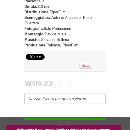
Paese:
Italia
Durata:
110 min
Distribuzione:
PiperFilm
Sceneggiatura:
Antonio Albanese, Piero
Guerrera
Fotografia:
Italo Petriccione
Montaggio:
Davide Miele
Musiche:
Giovanni Sollima
Produzione:
Palomar, PiperFilm
AGOSTO, 2026
Nessun Evento per questo giorno
Utilizzando il sito, accetti l'utilizzo dei cookie da parte nostra.