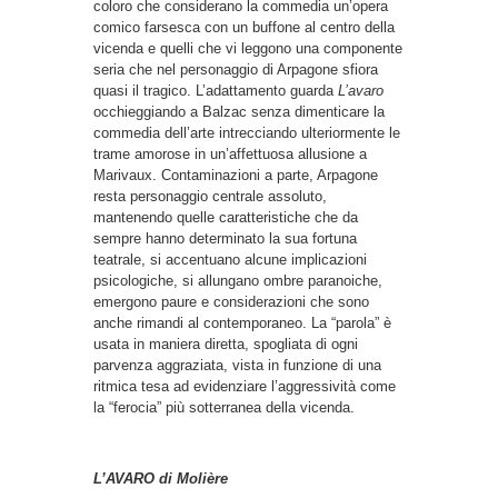
coloro che considerano la commedia un’opera
comico farsesca con un buffone al centro della
vicenda e quelli che vi leggono una componente
seria che nel personaggio di Arpagone sfiora
quasi il tragico. L’adattamento guarda
L’avaro
occhieggiando a Balzac senza dimenticare la
commedia dell’arte intrecciando ulteriormente le
trame amorose in un’affettuosa allusione a
Marivaux. Contaminazioni a parte, Arpagone
resta personaggio centrale assoluto,
mantenendo quelle caratteristiche che da
sempre hanno determinato la sua fortuna
teatrale, si accentuano alcune implicazioni
psicologiche, si allungano ombre paranoiche,
emergono paure e considerazioni che sono
anche rimandi al contemporaneo. La “parola” è
usata in maniera diretta, spogliata di ogni
parvenza aggraziata, vista in funzione di una
ritmica tesa ad evidenziare l’aggressività come
la “ferocia” più sotterranea della vicenda.
L’AVARO di Molière