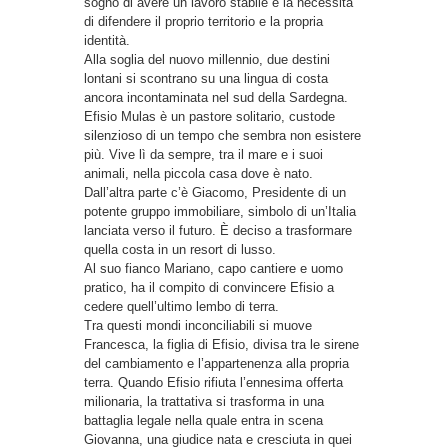
sogno di avere un lavoro stabile e la necessità
di difendere il proprio territorio e la propria
identità.
Alla soglia del nuovo millennio, due destini
lontani si scontrano su una lingua di costa
ancora incontaminata nel sud della Sardegna.
Efisio Mulas è un pastore solitario, custode
silenzioso di un tempo che sembra non esistere
più. Vive lì da sempre, tra il mare e i suoi
animali, nella piccola casa dove è nato.
Dall’altra parte c’è Giacomo, Presidente di un
potente gruppo immobiliare, simbolo di un’Italia
lanciata verso il futuro. È deciso a trasformare
quella costa in un resort di lusso.
Al suo fianco Mariano, capo cantiere e uomo
pratico, ha il compito di convincere Efisio a
cedere quell’ultimo lembo di terra.
Tra questi mondi inconciliabili si muove
Francesca, la figlia di Efisio, divisa tra le sirene
del cambiamento e l’appartenenza alla propria
terra. Quando Efisio rifiuta l’ennesima offerta
milionaria, la trattativa si trasforma in una
battaglia legale nella quale entra in scena
Giovanna, una giudice nata e cresciuta in quei