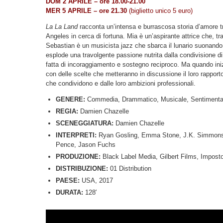
DOM 2 APRILE – ore 18.00-21.00
MER 5 APRILE – ore 21.30
(biglietto unico 5 euro)
La La Land
racconta un’intensa e burrascosa storia d’amore tr
Angeles in cerca di fortuna. Mia è un’aspirante attrice che, tra
Sebastian è un musicista jazz che sbarca il lunario suonando 
esplode una travolgente passione nutrita dalla condivisione di
fatta di incoraggiamento e sostegno reciproco. Ma quando iniz
con delle scelte che metteranno in discussione il loro rapport
che condividono e dalle loro ambizioni professionali.
GENERE:
Commedia, Drammatico, Musicale, Sentimenta
REGIA:
Damien Chazelle
SCENEGGIATURA:
Damien Chazelle
INTERPRETI:
Ryan Gosling, Emma Stone, J.K. Simmons,
Pence, Jason Fuchs
PRODUZIONE:
Black Label Media, Gilbert Films, Imposto
DISTRIBUZIONE:
01 Distribution
PAESE:
USA, 2017
DURATA:
128′