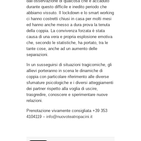
dall’osservazione di qualcosa che è accaduto
durante questo difficile e inedito periodo che
abbiamo vissuto. Il lockdown e lo smart working
ci hanno costretti chiusi in casa per molti mesi
ed hanno anche messo a dura prova la tenuta
della coppia. La convivenza forzata è stata
causa di una vera e propria esplosione emotiva
che, secondo le statistiche, ha portato, tra le
tante cose, anche ad un aumento delle
separazioni.
In un susseguirsi di situazioni tragicomiche, gli
allievi porteranno in scena le dinamiche di
coppia con particolare riferimento alle diverse
sfumature psicologiche e i diversi atteggiamenti
dei partner rispetto alla voglia di uscire,
trasgredire, conoscere e sperimentare nuove
relazioni.
Prenotazione vivamente consigliata +39 353
4104119 –
info@nuovoteatropacini.it