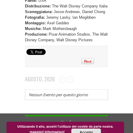
Paese:
USA
Distribuzione:
The Walt Disney Company Italia
Sceneggiatura:
Jesse Andrews, Daniel Chong
Fotografia:
Jeremy Lasky, Ian Megibben
Montaggio:
Axel Geddes
Musiche:
Mark Mothersbaugh
Produzione:
Pixar Animation Studios, The Walt
Disney Company, Walt Disney Pictures
AGOSTO, 2026
Nessun Evento per questo giorno
Utilizzando il sito, accetti l'utilizzo dei cookie da parte nostra.
Teatrino dei Fondi APS - via Zara, 58 56024 Corazzano
maggiori informazioni
Accetto