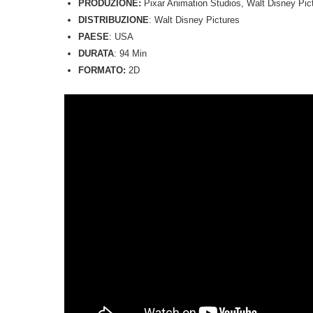
PRODUZIONE:
Pixar Animation Studios, Walt Disney Pic
DISTRIBUZIONE
: Walt Disney Pictures
PAESE
: USA
DURATA
: 94 Min
FORMATO:
2D