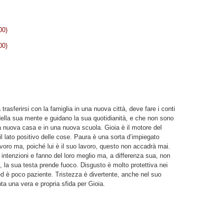
00)
00)
trasferirsi con la famiglia in una nuova città, deve fare i conti
della sua mente e guidano la sua quotidianità, e che non sono
na nuova casa e in una nuova scuola. Gioia è il motore del
 il lato positivo delle cose. Paura è una sorta d’impiegato
voro ma, poiché lui è il suo lavoro, questo non accadrà mai.
intenzioni e fanno del loro meglio ma, a differenza sua, non
la sua testa prende fuoco. Disgusto è molto protettiva nei
 ed è poco paziente. Tristezza è divertente, anche nel suo
ta una vera e propria sfida per Gioia.