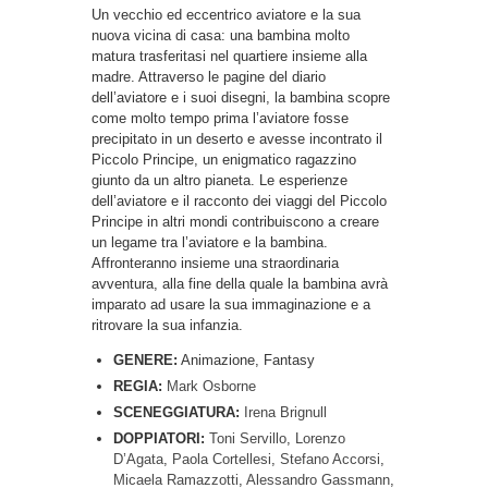
Un vecchio ed eccentrico aviatore e la sua
nuova vicina di casa: una bambina molto
matura trasferitasi nel quartiere insieme alla
madre. Attraverso le pagine del diario
dell’aviatore e i suoi disegni, la bambina scopre
come molto tempo prima l’aviatore fosse
precipitato in un deserto e avesse incontrato il
Piccolo Principe, un enigmatico ragazzino
giunto da un altro pianeta. Le esperienze
dell’aviatore e il racconto dei viaggi del Piccolo
Principe in altri mondi contribuiscono a creare
un legame tra l’aviatore e la bambina.
Affronteranno insieme una straordinaria
avventura, alla fine della quale la bambina avrà
imparato ad usare la sua immaginazione e a
ritrovare la sua infanzia.
GENERE:
Animazione, Fantasy
REGIA:
Mark Osborne
SCENEGGIATURA:
Irena Brignull
DOPPIATORI:
Toni Servillo
,
Lorenzo
D’Agata
,
Paola Cortellesi
,
Stefano Accorsi
,
Micaela Ramazzotti
,
Alessandro Gassmann
,