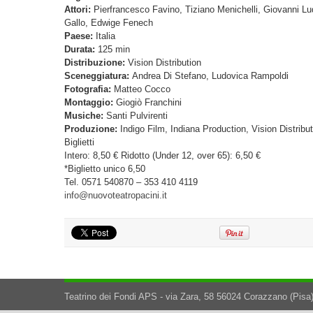
Attori:
Pierfrancesco Favino, Tiziano Menichelli, Giovanni Lu
Gallo, Edwige Fenech
Paese:
Italia
Durata:
125 min
Distribuzione:
Vision Distribution
Sceneggiatura:
Andrea Di Stefano, Ludovica Rampoldi
Fotografia:
Matteo Cocco
Montaggio:
Giogiò Franchini
Musiche:
Santi Pulvirenti
Produzione:
Indigo Film, Indiana Production, Vision Distribu
Biglietti
Intero: 8,50 € Ridotto (Under 12, over 65): 6,50 €
*Biglietto unico 6,50
Tel. 0571 540870 – 353 410 4119
info@nuovoteatropacini.it
Teatrino dei Fondi APS - via Zara, 58 56024 Corazzano (Pisa)