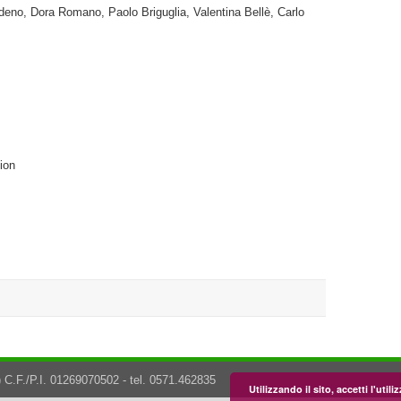
deno, Dora Romano, Paolo Briguglia, Valentina Bellè, Carlo
tion
 C.F./P.I. 01269070502 - tel. 0571.462835
Utilizzando il sito, accetti l'uti