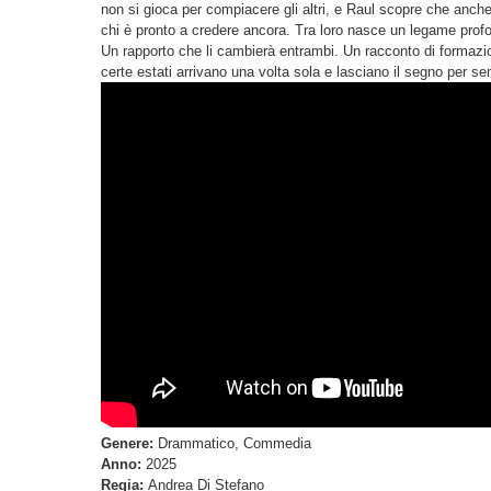
non si gioca per compiacere gli altri, e Raul scopre che anch
chi è pronto a credere ancora. Tra loro nasce un legame profon
Un rapporto che li cambierà entrambi. Un racconto di formazio
certe estati arrivano una volta sola e lasciano il segno per s
Genere:
Drammatico, Commedia
Anno:
2025
Regia:
Andrea Di Stefano