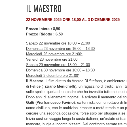
IL MAESTRO
22 NOVEMBRE 2025 ORE 18,00 AL 3 DICEMBRE 2025
Prezzo Intero : 8,50
Prezzo Ridotto : 6,50
Sabato 22 novembre ore 18:00 – 21:00
Domenica 23
novembre ore 16:00 – 18:30
Mercoledì 26 novembre ore 21:00*
Venerdì 28 novembre ore 21:00
Sabato 29 novembre ore 18:00 – 21:00
Domenica 30
novembre ore 16:00 – 18:30
Mercoledì 3 dicembre ore 21:00*
Il Maestro
, il film diretto da Andrea Di Stefano, è ambientato 
di
Felice
(
Tiziano Menichelli
), un ragazzino di tredici anni
sulle spalle, quella di un padre che ha investito tutto nei suoi 
Dopo anni di allenamenti rigorosi, è arrivato il momento dei tor
Gatti
(
Pierfrancesco Favino
), ex tennista con un ottavo di f
uomo disilluso, con le ambizioni rimaste a metà strada e un pre
cercare una seconda occasione, forse solo per sfuggire a se 
Inizia così un viaggio lungo la costa italiana, un’estate di tras
mancate, bugie e incontri bizzarri. Nel confronto serrato tra m