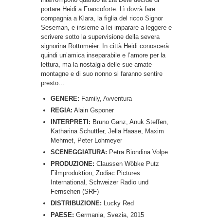
portare Heidi a Francoforte. Lì dovrà fare
compagnia a Klara, la figlia del ricco Signor
Seseman, e insieme a lei imparare a leggere e
scrivere sotto la supervisione della severa
signorina Rottnmeier. In città Heidi conoscerà
quindi un’amica inseparabile e l’amore per la
lettura, ma la nostalgia delle sue amate
montagne e di suo nonno si faranno sentire
presto…
GENERE:
Family, Avventura
REGIA:
Alain Gsponer
INTERPRETI:
Bruno Ganz, Anuk Steffen,
Katharina Schuttler, Jella Haase, Maxim
Mehmet, Peter Lohmeyer
SCENEGGIATURA:
Petra Biondina Volpe
PRODUZIONE:
Claussen Wöbke Putz
Filmproduktion, Zodiac Pictures
International, Schweizer Radio und
Fernsehen (SRF)
DISTRIBUZIONE:
Lucky Red
PAESE:
Germania, Svezia, 2015