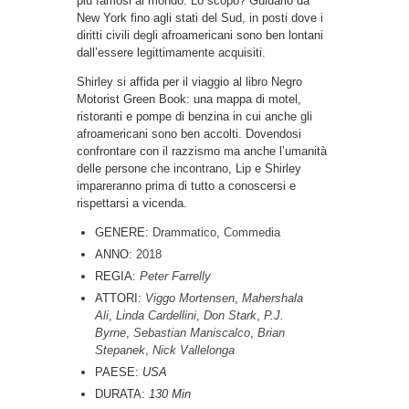
più famosi al mondo. Lo scopo? Guidarlo da
New York fino agli stati del Sud, in posti dove i
diritti civili degli afroamericani sono ben lontani
dall’essere legittimamente acquisiti.
Shirley si affida per il viaggio al libro Negro
Motorist Green Book: una mappa di motel,
ristoranti e pompe di benzina in cui anche gli
afroamericani sono ben accolti. Dovendosi
confrontare con il razzismo ma anche l’umanità
delle persone che incontrano, Lip e Shirley
impareranno prima di tutto a conoscersi e
rispettarsi a vicenda.
GENERE:
Drammatico
,
Commedia
ANNO:
2018
REGIA:
Peter Farrelly
ATTORI:
Viggo Mortensen
,
Mahershala
Ali
,
Linda Cardellini
,
Don Stark
,
P.J.
Byrne
,
Sebastian Maniscalco
,
Brian
Stepanek
,
Nick Vallelonga
PAESE:
USA
DURATA:
130 Min