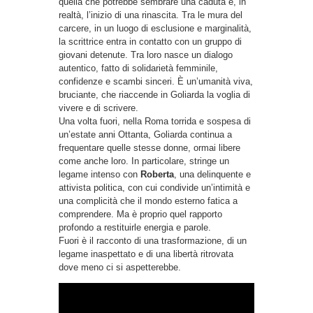
quella che potrebbe sembrare una caduta è, in
realtà, l’inizio di una rinascita. Tra le mura del
carcere, in un luogo di esclusione e marginalità,
la scrittrice entra in contatto con un gruppo di
giovani detenute. Tra loro nasce un dialogo
autentico, fatto di solidarietà femminile,
confidenze e scambi sinceri. È un’umanità viva,
bruciante, che riaccende in Goliarda la voglia di
vivere e di scrivere.
Una volta fuori, nella Roma torrida e sospesa di
un’estate anni Ottanta, Goliarda continua a
frequentare quelle stesse donne, ormai libere
come anche loro. In particolare, stringe un
legame intenso con
Roberta
, una delinquente e
attivista politica, con cui condivide un’intimità e
una complicità che il mondo esterno fatica a
comprendere. Ma è proprio quel rapporto
profondo a restituirle energia e parole.
Fuori è il racconto di una trasformazione, di un
legame inaspettato e di una libertà ritrovata
dove meno ci si aspetterebbe.