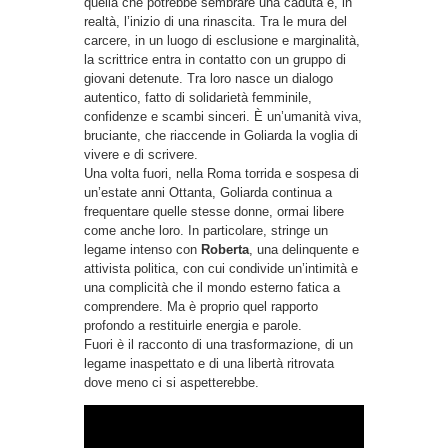
quella che potrebbe sembrare una caduta è, in
realtà, l’inizio di una rinascita. Tra le mura del
carcere, in un luogo di esclusione e marginalità,
la scrittrice entra in contatto con un gruppo di
giovani detenute. Tra loro nasce un dialogo
autentico, fatto di solidarietà femminile,
confidenze e scambi sinceri. È un’umanità viva,
bruciante, che riaccende in Goliarda la voglia di
vivere e di scrivere.
Una volta fuori, nella Roma torrida e sospesa di
un’estate anni Ottanta, Goliarda continua a
frequentare quelle stesse donne, ormai libere
come anche loro. In particolare, stringe un
legame intenso con
Roberta
, una delinquente e
attivista politica, con cui condivide un’intimità e
una complicità che il mondo esterno fatica a
comprendere. Ma è proprio quel rapporto
profondo a restituirle energia e parole.
Fuori è il racconto di una trasformazione, di un
legame inaspettato e di una libertà ritrovata
dove meno ci si aspetterebbe.