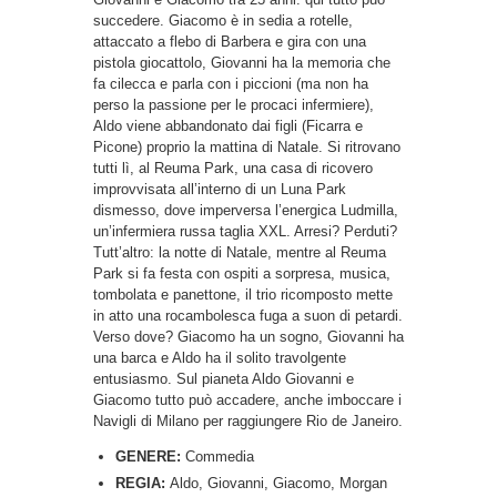
succedere. Giacomo è in sedia a rotelle,
attaccato a flebo di Barbera e gira con una
pistola giocattolo, Giovanni ha la memoria che
fa cilecca e parla con i piccioni (ma non ha
perso la passione per le procaci infermiere),
Aldo viene abbandonato dai figli (Ficarra e
Picone) proprio la mattina di Natale. Si ritrovano
tutti lì, al Reuma Park, una casa di ricovero
improvvisata all’interno di un Luna Park
dismesso, dove imperversa l’energica Ludmilla,
un’infermiera russa taglia XXL. Arresi? Perduti?
Tutt’altro: la notte di Natale, mentre al Reuma
Park si fa festa con ospiti a sorpresa, musica,
tombolata e panettone, il trio ricomposto mette
in atto una rocambolesca fuga a suon di petardi.
Verso dove? Giacomo ha un sogno, Giovanni ha
una barca e Aldo ha il solito travolgente
entusiasmo. Sul pianeta Aldo Giovanni e
Giacomo tutto può accadere, anche imboccare i
Navigli di Milano per raggiungere Rio de Janeiro.
GENERE:
Commedia
REGIA:
Aldo, Giovanni, Giacomo, Morgan