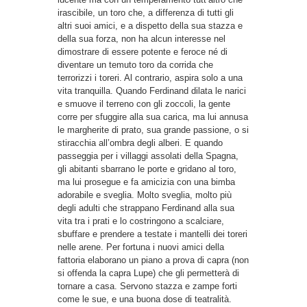
irascibile, un toro che, a differenza di tutti gli
altri suoi amici, e a dispetto della sua stazza e
della sua forza, non ha alcun interesse nel
dimostrare di essere potente e feroce né di
diventare un temuto toro da corrida che
terrorizzi i toreri. Al contrario, aspira solo a una
vita tranquilla. Quando Ferdinand dilata le narici
e smuove il terreno con gli zoccoli, la gente
corre per sfuggire alla sua carica, ma lui annusa
le margherite di prato, sua grande passione, o si
stiracchia all’ombra degli alberi. E quando
passeggia per i villaggi assolati della Spagna,
gli abitanti sbarrano le porte e gridano al toro,
ma lui prosegue e fa amicizia con una bimba
adorabile e sveglia. Molto sveglia, molto più
degli adulti che strappano Ferdinand alla sua
vita tra i prati e lo costringono a scalciare,
sbuffare e prendere a testate i mantelli dei toreri
nelle arene. Per fortuna i nuovi amici della
fattoria elaborano un piano a prova di capra (non
si offenda la capra Lupe) che gli permetterà di
tornare a casa. Servono stazza e zampe forti
come le sue, e una buona dose di teatralità.