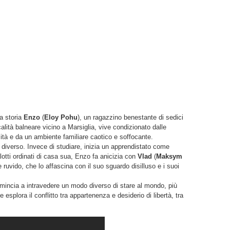
la storia
Enzo
(
Eloy Pohu
), un ragazzino benestante di sedici
calità balneare vicino a Marsiglia, vive condizionato dalle
sità e da un ambiente familiare caotico e soffocante.
iverso. Invece di studiare, inizia un apprendistato come
alotti ordinati di casa sua, Enzo fa anicizia con
Vlad
(
Maksym
e ruvido, che lo affascina con il suo sguardo disilluso e i suoi
omincia a intravedere un modo diverso di stare al mondo, più
splora il conflitto tra appartenenza e desiderio di libertà, tra