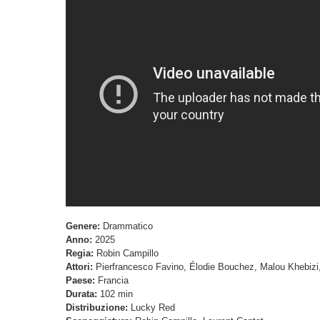
Genere:
Drammatico
Anno:
2025
Regia:
Robin Campillo
Attori:
Pierfrancesco Favino, Élodie Bouchez, Malou Khebizi
Paese:
Francia
Durata:
102 min
Distribuzione:
Lucky Red