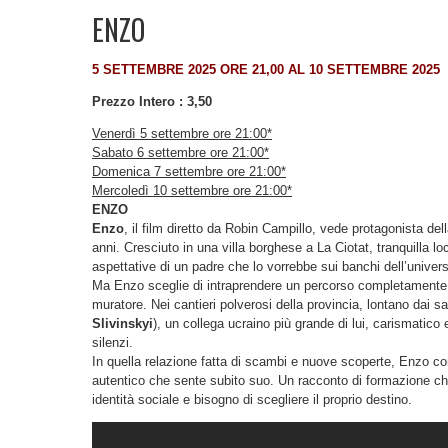
ENZO
5 SETTEMBRE 2025 ORE 21,00 AL 10 SETTEMBRE 2025
Prezzo Intero : 3,50
Venerdì 5 settembre ore 21:00*
Sabato 6 settembre
ore 21:00*
Domenica 7 settembre ore 21:00*
Mercoledì 10 settembre ore 21:00*
ENZO
Enzo
, il film diretto da Robin Campillo, vede protagonista del
anni. Cresciuto in una villa borghese a La Ciotat, tranquilla lo
aspettative di un padre che lo vorrebbe sui banchi dell’univer
Ma Enzo sceglie di intraprendere un percorso completamente d
muratore. Nei cantieri polverosi della provincia, lontano dai s
Slivinskyi
), un collega ucraino più grande di lui, carismatico 
silenzi.
In quella relazione fatta di scambi e nuove scoperte, Enzo c
autentico che sente subito suo. Un racconto di formazione che e
identità sociale e bisogno di scegliere il proprio destino.