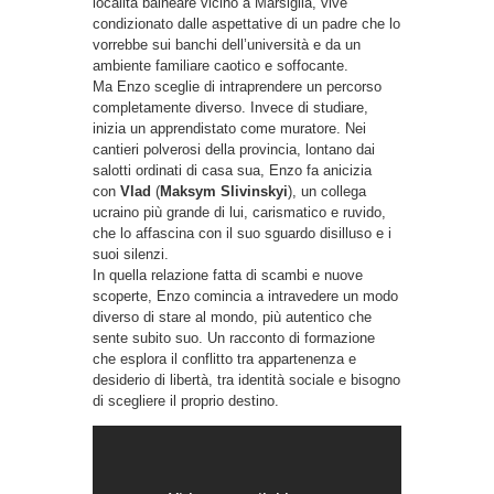
località balneare vicino a Marsiglia, vive
condizionato dalle aspettative di un padre che lo
vorrebbe sui banchi dell’università e da un
ambiente familiare caotico e soffocante.
Ma Enzo sceglie di intraprendere un percorso
completamente diverso. Invece di studiare,
inizia un apprendistato come muratore. Nei
cantieri polverosi della provincia, lontano dai
salotti ordinati di casa sua, Enzo fa anicizia
con
Vlad
(
Maksym Slivinskyi
), un collega
ucraino più grande di lui, carismatico e ruvido,
che lo affascina con il suo sguardo disilluso e i
suoi silenzi.
In quella relazione fatta di scambi e nuove
scoperte, Enzo comincia a intravedere un modo
diverso di stare al mondo, più autentico che
sente subito suo. Un racconto di formazione
che esplora il conflitto tra appartenenza e
desiderio di libertà, tra identità sociale e bisogno
di scegliere il proprio destino.