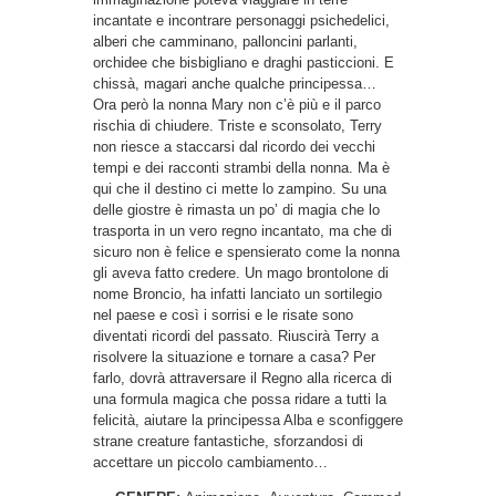
incantate e incontrare personaggi psichedelici,
alberi che camminano, palloncini parlanti,
orchidee che bisbigliano e draghi pasticcioni. E
chissà, magari anche qualche principessa…
Ora però la nonna Mary non c’è più e il parco
rischia di chiudere. Triste e sconsolato, Terry
non riesce a staccarsi dal ricordo dei vecchi
tempi e dei racconti strambi della nonna. Ma è
qui che il destino ci mette lo zampino. Su una
delle giostre è rimasta un po’ di magia che lo
trasporta in un vero regno incantato, ma che di
sicuro non è felice e spensierato come la nonna
gli aveva fatto credere. Un mago brontolone di
nome Broncio, ha infatti lanciato un sortilegio
nel paese e così i sorrisi e le risate sono
diventati ricordi del passato. Riuscirà Terry a
risolvere la situazione e tornare a casa? Per
farlo, dovrà attraversare il Regno alla ricerca di
una formula magica che possa ridare a tutti la
felicità, aiutare la principessa Alba e sconfiggere
strane creature fantastiche, sforzandosi di
accettare un piccolo cambiamento…