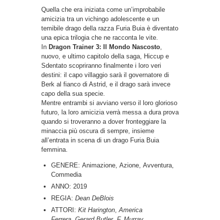
Quella che era iniziata come un’improbabile
amicizia tra un vichingo adolescente e un
temibile drago della razza Furia Buia è diventato
una epica trilogia che ne racconta le vite.
In
Dragon Trainer 3: Il Mondo Nascosto
,
nuovo, e ultimo capitolo della saga, Hiccup e
Sdentato scopriranno finalmente i loro veri
destini: il capo villaggio sarà il governatore di
Berk al fianco di Astrid, e il drago sarà invece
capo della sua specie.
Mentre entrambi si avviano verso il loro glorioso
futuro, la loro amicizia verrà messa a dura prova
quando si troveranno a dover fronteggiare la
minaccia più oscura di sempre, insieme
all’entrata in scena di un drago Furia Buia
femmina.
GENERE: Animazione, Azione, Avventura,
Commedia
ANNO: 2019
REGIA:
Dean DeBlois
ATTORI:
Kit Harington
,
America
Ferrera
,
Gerard Butler
,
F. Murray