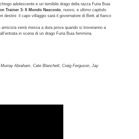
ichingo adolescente e un temibile drago della razza Furia Buia
on Trainer 3: Il Mondo Nascosto
, nuovo, e ultimo capitolo
 destini: il capo villaggio sarà il governatore di Berk al fianco
oro amicizia verrà messa a dura prova quando si troveranno a
all’entrata in scena di un drago Furia Buia femmina.
. Murray Abraham
,
Cate Blanchett
,
Craig Ferguson
,
Jay