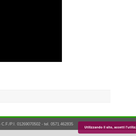
 C.F./P.I. 01269070502 - tel. 0571.462835
Utilizzando il sito, accetti l'uti