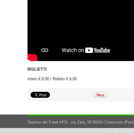
BIGLIETTI
intero € 8,00 / Ridotto € 6,00
Teatrino dei Fondi APS - via Zara, 58 56024 Corazzano (Pisa)