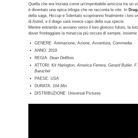
Quella che era iniziata come un’improbabile amicizia tra un v
è diventato una epica trilogia che ne racconta le vite. In
Drag
della saga, Hiccup e Sdentato scopriranno finalmente i loro veri
di Astrid, e il drago sarà invece capo della sua specie.
Mentre entrambi si avviano verso il loro glorioso futuro, la l
dover fronteggiare la minaccia più oscura di sempre, insieme 
GENERE: Animazione, Azione, Avventura, Commedia
ANNO: 2019
REGIA:
Dean DeBlois
ATTORI:
Kit Harington
,
America Ferrera
,
Gerard Butler
,
F
Baruchel
PAESE:
USA
DURATA:
104 Min
DISTRIBUZIONE: Universal Pictures