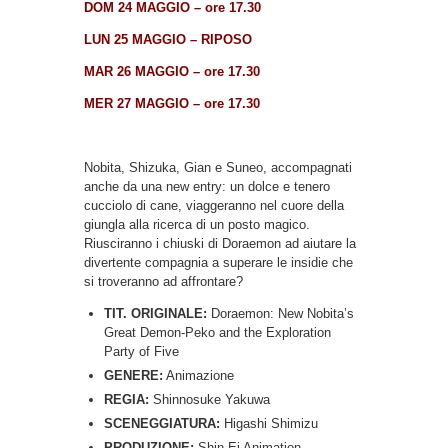
DOM 24 MAGGIO – ore 17.30
LUN 25 MAGGIO – RIPOSO
MAR 26 MAGGIO – ore 17.30
MER 27 MAGGIO – ore 17.30
Nobita, Shizuka, Gian e Suneo, accompagnati
anche da una new entry: un dolce e tenero
cucciolo di cane, viaggeranno nel cuore della
giungla alla ricerca di un posto magico.
Riusciranno i chiuski di Doraemon ad aiutare la
divertente compagnia a superare le insidie che
si troveranno ad affrontare?
TIT. ORIGINALE:
Doraemon: New Nobita’s
Great Demon-Peko and the Exploration
Party of Five
GENERE:
Animazione
REGIA:
Shinnosuke Yakuwa
SCENEGGIATURA:
Higashi Shimizu
PRODUZIONE:
Shin Ei Animation