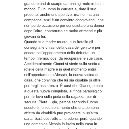
grande brand di scarpe da running, noto in tutti il
mondo. È un uomo in carriera e, dato il suo
prodotto, anche uno sportivo, ma non ha una
compagna, anzi è un convinto dongiovanni, che
non perde occasione per conquistare una donna
dopo l’altra, soprattutto se molto attraenti e più
giovani di lui.
Quando sua madre muore, suo fratello gli
consegna le chiavi della casa del genitore per
andare nell’appartamento della defunta, un
tempo inferma, così da recuperare le sue cose.
Accidentalmente Gianni si siede sulla sedia a
rotelle della madre e in quel momento entra
nell’appartamento Alessia, la nuova vicina di
casa, che convinta che lui sia disabile si offre
per fargli assistenza. È così che Gianni, pronto
a questa nuova conquista, si finge paraplegico
per far leva sulla pietà della ragazza, pur di
sedurla. Pietà… già, perché secondo l’uomo
questo è l’unico sentimento che una persona
affetta da disabilità può provocare in un’altra
sana. Sarà costretto a ricredersi, però, quando
una domenica Alessia lo invita nella casa in