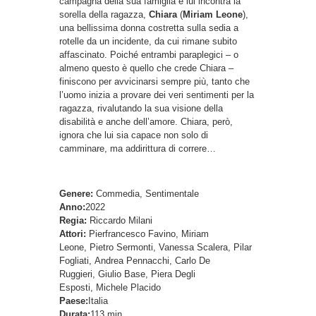
campagna della sua famiglia e lui incontra la
sorella della ragazza,
Chiara
(
Miriam Leone
),
una bellissima donna costretta sulla sedia a
rotelle da un incidente, da cui rimane subito
affascinato. Poiché entrambi paraplegici – o
almeno questo è quello che crede Chiara –
finiscono per avvicinarsi sempre più, tanto che
l’uomo inizia a provare dei veri sentimenti per la
ragazza, rivalutando la sua visione della
disabilità e anche dell’amore. Chiara, però,
ignora che lui sia capace non solo di
camminare, ma addirittura di correre…
Genere:
Commedia, Sentimentale
Anno:
2022
Regia:
Riccardo Milani
Attori:
Pierfrancesco Favino, Miriam
Leone, Pietro Sermonti, Vanessa Scalera, Pilar
Fogliati, Andrea Pennacchi, Carlo De
Ruggieri, Giulio Base, Piera Degli
Esposti, Michele Placido
Paese:
Italia
Durata:
113 min