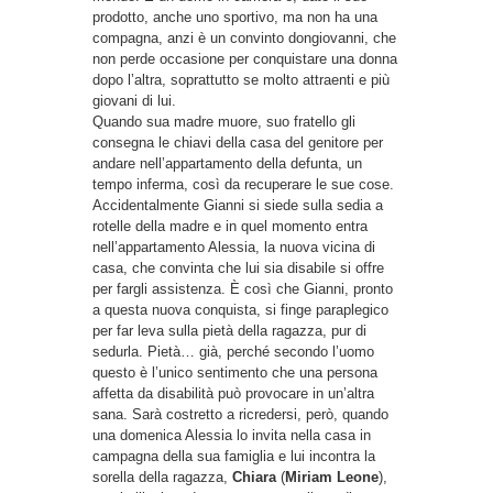
prodotto, anche uno sportivo, ma non ha una
compagna, anzi è un convinto dongiovanni, che
non perde occasione per conquistare una donna
dopo l’altra, soprattutto se molto attraenti e più
giovani di lui.
Quando sua madre muore, suo fratello gli
consegna le chiavi della casa del genitore per
andare nell’appartamento della defunta, un
tempo inferma, così da recuperare le sue cose.
Accidentalmente Gianni si siede sulla sedia a
rotelle della madre e in quel momento entra
nell’appartamento Alessia, la nuova vicina di
casa, che convinta che lui sia disabile si offre
per fargli assistenza. È così che Gianni, pronto
a questa nuova conquista, si finge paraplegico
per far leva sulla pietà della ragazza, pur di
sedurla. Pietà… già, perché secondo l’uomo
questo è l’unico sentimento che una persona
affetta da disabilità può provocare in un’altra
sana. Sarà costretto a ricredersi, però, quando
una domenica Alessia lo invita nella casa in
campagna della sua famiglia e lui incontra la
sorella della ragazza,
Chiara
(
Miriam Leone
),