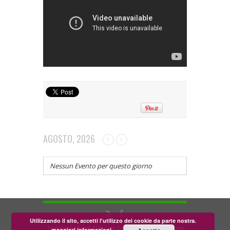
AGOSTO, 2026
Nessun Evento per questo giorno
Utilizzando il sito, accetti l'utilizzo dei cookie da parte nostra.
Teatrino dei Fondi APS - via Zara, 58 56024 Corazzano
maggiori informazioni