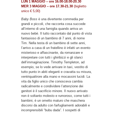
LUN 1 MAGGIO – ore 16.00-18.00-20.30
MER 3 MAGGIO – ore 17.30-21.30
(bi
glietto
unico € 5,00)
Baby Boss
è una divertente commedia per
grandi e piccoli, che racconta cosa succede
all’interno di una famiglia quando arriva un
nuovo bebè. Il tutto raccontato dal punto di vista
fantasioso di un bambino di 7 anni, di nome
Tim. Nella testa di un bambino di sette anni,
l’arrivo a casa di un fratellino è infatti un evento
misterioso e affascinante, da romanzare e
interpretare con tutti i ghiribizzi e gli slanci
dell’immaginazione. Timothy Templeton, ad
esempio, se lo vede arrivare in taxi, vestito di
tutto punto in abiti eleganti e cravatta su misura,
ventriquattrore alla mano e mocassini lucidi. La
vita da figlio unico che conosceva cambia
radicalmente e condividere l’attenzione dei
genitori è il sacrificio minore. Il nuovo arrivato
non è soltanto molesto e rumoroso, come tutti i
bambini, è un ometto maturo che maschera
discorsi da adulto con farfugliamenti adorabili e
incomprensibili “bubu dada”. I sospetti di