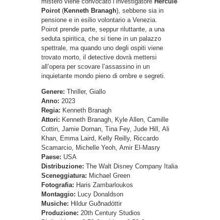
mistero viene convocato l’investigatore
Hercule
Poirot
(
Kenneth Branagh
), sebbene sia in
pensione e in esilio volontario a Venezia.
Poirot prende parte, seppur riluttante, a una
seduta spiritica, che si tiene in un palazzo
spettrale, ma quando uno degli ospiti viene
trovato morto, il detective dovrà mettersi
all’opera per scovare l’assassino in un
inquietante mondo pieno di ombre e segreti.
Genere:
Thriller, Giallo
Anno:
2023
Regia:
Kenneth Branagh
Attori:
Kenneth Branagh, Kyle Allen, Camille
Cottin, Jamie Dornan, Tina Fey, Jude Hill, Ali
Khan, Emma Laird, Kelly Reilly, Riccardo
Scamarcio, Michelle Yeoh, Amir El-Masry
Paese:
USA
Distribuzione:
The Walt Disney Company Italia
Sceneggiatura:
Michael Green
Fotografia:
Haris Zambarloukos
Montaggio:
Lucy Donaldson
Musiche:
Hildur Guðnadóttir
Produzione:
20th Century Studios