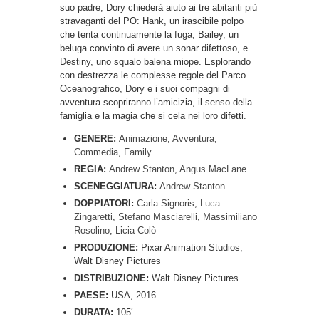
suo padre, Dory chiederà aiuto ai tre abitanti più
stravaganti del PO: Hank, un irascibile polpo
che tenta continuamente la fuga, Bailey, un
beluga convinto di avere un sonar difettoso, e
Destiny, uno squalo balena miope. Esplorando
con destrezza le complesse regole del Parco
Oceanografico, Dory e i suoi compagni di
avventura scopriranno l’amicizia, il senso della
famiglia e la magia che si cela nei loro difetti.
GENERE:
Animazione
,
Avventura
,
Commedia
,
Family
REGIA:
Andrew Stanton
,
Angus MacLane
SCENEGGIATURA:
Andrew Stanton
DOPPIATORI:
Carla Signoris
,
Luca
Zingaretti
,
Stefano Masciarelli
,
Massimiliano
Rosolino
,
Licia Colò
PRODUZIONE:
Pixar Animation Studios,
Walt Disney Pictures
DISTRIBUZIONE:
Walt Disney Pictures
PAESE:
USA, 2016
DURATA:
105′