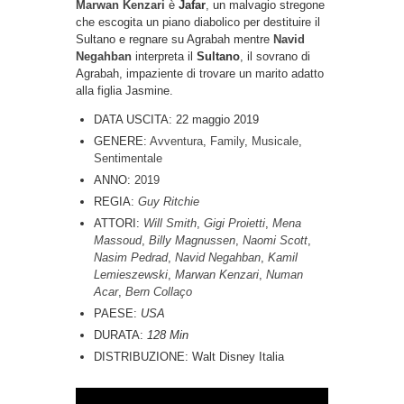
Marwan Kenzari
è
Jafar
, un malvagio stregone
che escogita un piano diabolico per destituire il
Sultano e regnare su Agrabah mentre
Navid
Negahban
interpreta il
Sultano
, il sovrano di
Agrabah, impaziente di trovare un marito adatto
alla figlia Jasmine.
DATA USCITA:
22 maggio 2019
GENERE:
Avventura
,
Family
,
Musicale
,
Sentimentale
ANNO:
2019
REGIA:
Guy Ritchie
ATTORI:
Will Smith
,
Gigi Proietti
,
Mena
Massoud
,
Billy Magnussen
,
Naomi Scott
,
Nasim Pedrad
,
Navid Negahban
,
Kamil
Lemieszewski
,
Marwan Kenzari
,
Numan
Acar
,
Bern Collaço
PAESE:
USA
DURATA:
128 Min
DISTRIBUZIONE: Walt Disney Italia