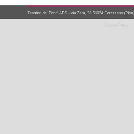
Teatrino dei Fondi APS - via Zara, 58 56024 Corazzano (Pisa)
Cookie Policy