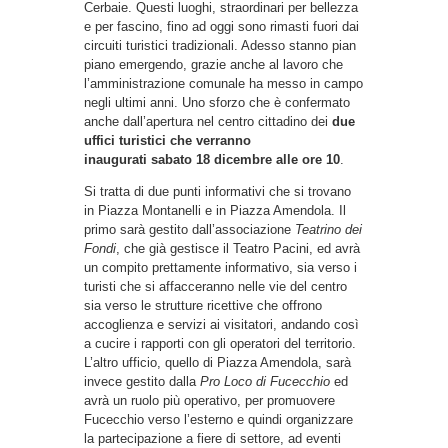
Cerbaie. Questi luoghi, straordinari per bellezza
e per fascino, fino ad oggi sono rimasti fuori dai
circuiti turistici tradizionali. Adesso stanno pian
piano emergendo, grazie anche al lavoro che
l’amministrazione comunale ha messo in campo
negli ultimi anni. Uno sforzo che è confermato
anche dall’apertura nel centro cittadino dei
due
uffici turistici che verranno
inaugurati sabato 18 dicembre alle ore 10
.
Si tratta di due punti informativi che si trovano
in Piazza Montanelli e in Piazza Amendola. Il
primo sarà gestito dall’associazione
Teatrino dei
Fondi
, che già gestisce il Teatro Pacini, ed avrà
un compito prettamente informativo, sia verso i
turisti che si affacceranno nelle vie del centro
sia verso le strutture ricettive che offrono
accoglienza e servizi ai visitatori, andando così
a cucire i rapporti con gli operatori del territorio.
L’altro ufficio, quello di Piazza Amendola, sarà
invece gestito dalla
Pro Loco di Fucecchio
ed
avrà un ruolo più operativo, per promuovere
Fucecchio verso l’esterno e quindi organizzare
la partecipazione a fiere di settore, ad eventi